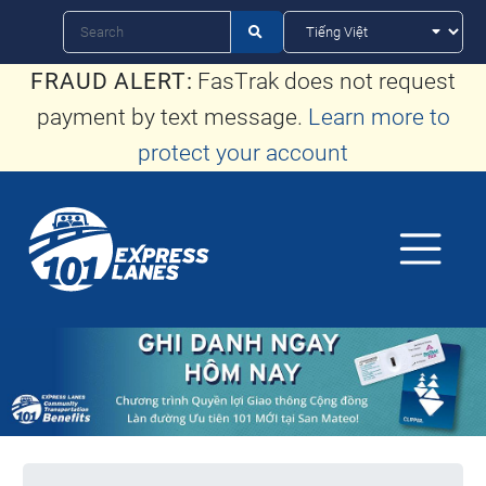
Nhảy
Tìm

kiếm
đến
FRAUD ALERT:
FasTrak does not request
nội
payment by text message.
Learn more to
dung
protect your account